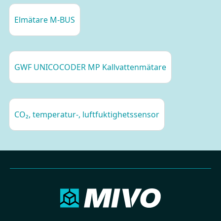
Skyddsklass: IP20
Elmätare M-BUS
Kraft
Nominell driftspänning: 230 VAC (±10%), 50Hz
GWF UNICOCODER MP Kallvattenmätare
Effektförbrukning (max): <5W (20 W)
Installationskategori: CAT 3 (OVC III)
Anslutning: Fjäderbelastad plint 0.75 - 1.5 mm²
CO₂, temperatur-, luftfuktighetssensor
Ethernet – 2st (WAN / LAN)
Anslutning: RJ45
Hastighet: 10/100Mbit
Router-funktionalitet: Ja
LTE – Wireless connection*