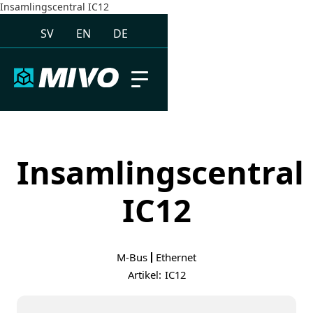
Insamlingscentral IC12
SV
EN
DE
Insamlingscentral
IC12
M-Bus
Ethernet
Artikel:
IC12