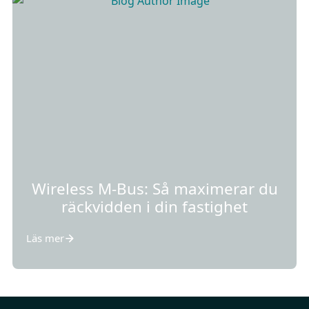
Wireless M-Bus: Så maximerar du
räckvidden i din fastighet
Läs mer