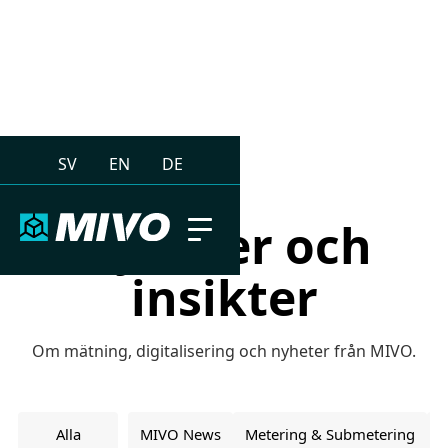
SV
EN
DE
Nyheter och
insikter
Om mätning, digitalisering och nyheter från MIVO.
Alla
MIVO News
Metering & Submetering
C